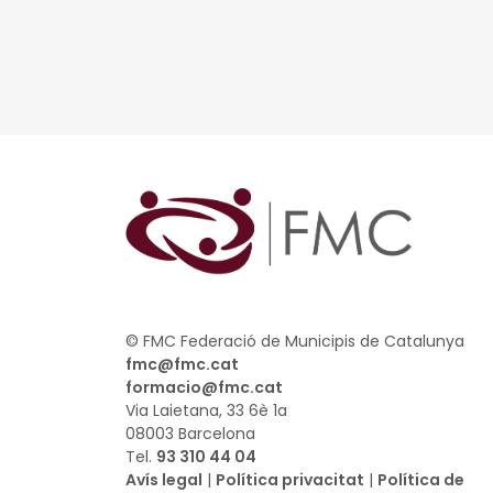
© FMC Federació de Municipis de Catalunya
fmc@fmc.cat
formacio@fmc.cat
Via Laietana, 33 6è 1a
08003 Barcelona
Tel.
93 310 44 04
Avís legal
|
Política privacitat
|
Política de