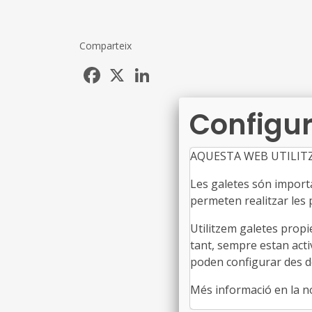
Comparteix
Facebook
X
LinkedIn
Configur
AQUESTA WEB UTILIT
Les galetes són importan
permeten realitzar les p
Utilitzem galetes propi
tant, sempre estan acti
poden configurar des de
Més informació en la 