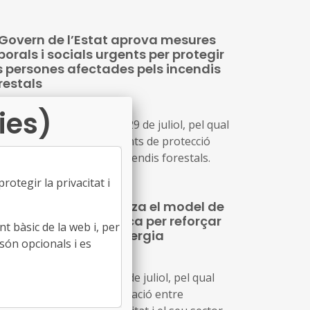
ncurrència competitiva, a festivals de música
lt interès cultural (ref. BDNS 914637)
 Govern de l’Estat aprova mesures
borals i socials urgents per protegir
s persones afectades pels incendis
restals
30/07/2026
ies)
al decret llei 20/2026, de 29 de juliol, pel qual
estableixen mesures urgents de protecció
oral i social davant els incendis forestals.
otegir la privacitat i
 Generalitat actualitza el model de
lació amb L'Energètica per reforçar
t bàsic de la web i, per
s serveis públics d'energia
són opcionals i es
30/07/2026
ord GOV/198/2026, de 28 de juliol, pel qual
aprova el nou model de relació entre