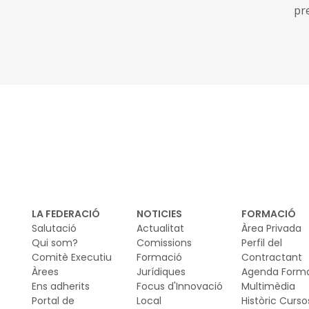
pr
Soc
de 
LA FEDERACIÓ
NOTICIES
FORMACIÓ
Salutació
Actualitat
Àrea Privada
Qui som?
Comissions
Perfil del
Comitè Executiu
Formació
Contractant
Àrees
Jurídiques
Agenda Form
Ens adherits
Focus d'Innovació
Multimèdia
Portal de
Local
Històric Curso