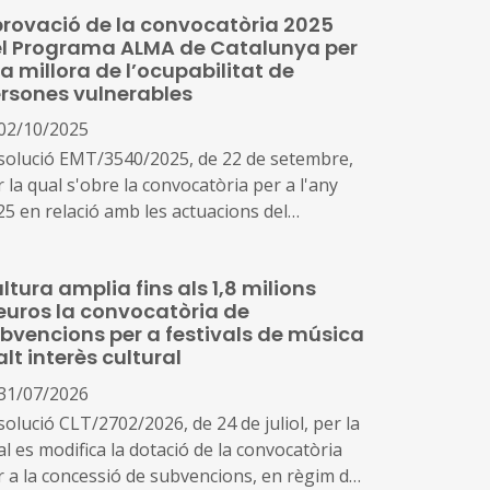
rovació de la convocatòria 2025
l Programa ALMA de Catalunya per
la millora de l’ocupabilitat de
rsones vulnerables
02/10/2025
solució EMT/3540/2025, de 22 de setembre,
 la qual s'obre la convocatòria per a l'any
25 en relació amb les actuacions del
ograma ALMA de Catalunya (SOC - ALMA)
ltura amplia fins als 1,8 milions
euros la convocatòria de
bvencions per a festivals de música
alt interès cultural
31/07/2026
olució CLT/2702/2026, de 24 de juliol, per la
l es modifica la dotació de la convocatòria
r a la concessió de subvencions, en règim de