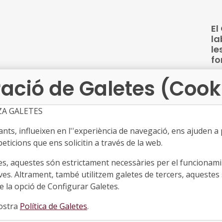
co
d'a
El
la
le
fo
●
ació de Galetes (Cook
Rei
s’
ZA GALETES
lab
ts, influeixen en l''experiència de navegació, ens ajuden a pr
eticions que ens solicitin a través de la web.
La
re
es, aquestes són estrictament necessàries per el funcionamin
el
ves. Altrament, també utilitzem galetes de tercers, aquestes 
●
 la opció de Configurar Galetes.
Ac
nostra
Política de Galetes
.
s'