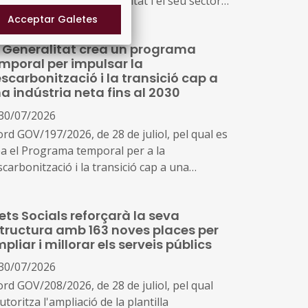
dministració de la Generalitat i el seu sector
blic i Energies Renovables Públiques de
talunya, SAU (L'Energètica), i s'encarrega a
 Generalitat crea un programa
Energètica la provisió general de serveis en
mporal per impulsar la
mbit de l'energia
scarbonització i la transició cap a
a indústria neta fins al 2030
30/07/2026
ord GOV/197/2026, de 28 de juliol, pel qual es
ea el Programa temporal per a la
carbonització i la transició cap a una
dústria neta a Catalunya, horitzó 2030
ets Socials reforçarà la seva
tructura amb 163 noves places per
pliar i millorar els serveis públics
30/07/2026
ord GOV/208/2026, de 28 de juliol, pel qual
utoritza l'ampliació de la plantilla