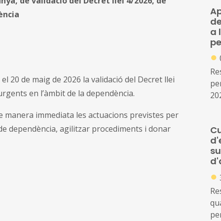
ya, de validació del Decret llei 4/2026, de
Ap
ència
de
a 
pe
●
Re
l 20 de maig de 2026 la validació del Decret llei
per
urgents en l’àmbit de la dependència.
20
pr
de manera immediata les actuacions previstes per
 de dependència, agilitzar procediments i donar
Cu
d'
su
d'
●
Res
qua
pe