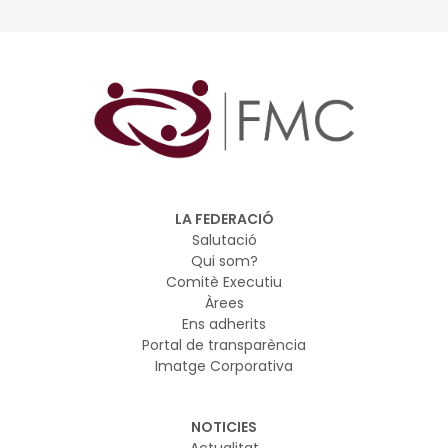
del desplegament de la Llei 8/2025, de 30 de juliol, de
l’Estatut de municipis rurals
L’objectiu del decret llei és fer front a la situació de
desequilibri territorial a Catalunya, i en concret de
despoblament dels municipis rurals, amb eines
urbanístiques i de contractació
LA FEDERACIÓ
Salutació
Qui som?
Comitè Executiu
Àrees
Ens adherits
Portal de transparència
Imatge Corporativa
NOTICIES
Actualitat