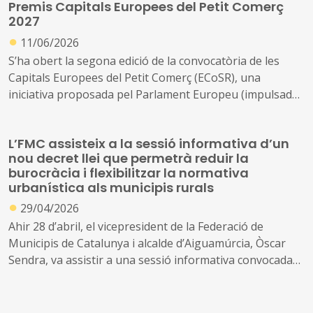
Premis Capitals Europees del Petit Comerç
2027
●
11/06/2026
S’ha obert la segona edició de la convocatòria de les
Capitals Europees del Petit Comerç (ECoSR), una
iniciativa proposada pel Parlament Europeu (impulsada
originàriament per Barcelona Comerç i Vitrines
d'Europe) per reconèixer les ciutats que destaquen en el
L’FMC assisteix a la sessió informativa d’un
suport al petit comerç i la revitalització dels centres
nou decret llei que permetrà reduir la
urbans. La primera edició va reconèixer Barcelona,
burocràcia i flexibilitzar la normativa
Caldas da Rainha (Portugal) i Silandro/Schlanders (Itàlia)
urbanística als municipis rurals
com a guanyadores el gener de 2026.
●
29/04/2026
Ahir 28 d’abril, el vicepresident de la Federació de
Municipis de Catalunya i alcalde d’Aiguamúrcia, Òscar
Sendra, va assistir a una sessió informativa convocada
pel govern català per compartir les properes
modificacions normatives en matèria d’urbanisme,
adaptades a la realitat dels municipis rurals, en el marc