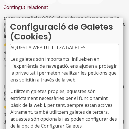
Contingut relacionat
Convocatòria 2026 de subvencions per a la
revitalització comercial dels centres històrics
Configuració de Galetes
i eixos comercials de Catalunya mitjançant
(Cookies)
instruments de planejament urbanístic
●
01/07/2026
AQUESTA WEB UTILITZA GALETES
Resolució EMT/2150/2026, de 23 de juny, per la qual
Les galetes són importants, influeixen en
s'aprova la convocatòria 2026 de subvencions per a la
l''experiència de navegació, ens ajuden a protegir
revitalització comercial dels centres històrics i eixos
la privacitat i permeten realitzar les peticions que
comercials de Catalunya mitjançant instruments de
ens solicitin a través de la web.
planejament urbanístic
La Generalitat amplia el termini de la reserva
Utilitzem galetes propies, aquestes són
pública de solars i flexibilitza les condicions
estrictament necessàries per el funcionamint
dels habitatges protegits per al 2026
bàsic de la web i, per tant, sempre estan actives.
●
27/05/2026
Altrament, també utilitzem galetes de tercers,
Resolució TER/1621/2026, de 21 de maig, de modificació
aquestes són opcionals i es poden configurar des
de la Resolució TER/742/2026, de 12 de març, per la qual
de la opció de Configurar Galetes.
s'aprova el procediment per a la inscripció de sòls a la