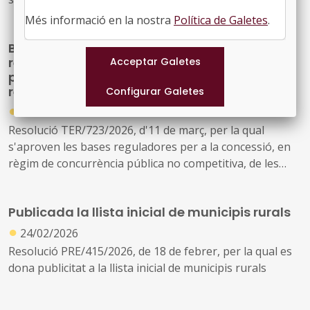
reserva pública de solars per a l'any 2026
Més informació en la nostra
Política de Galetes
.
Bases reguladores subvencions per la
rehabilitació d'habitatges de titularitat
pública i privada, per fomentar l'arrelament i
repoblament en entorns rurals de Catalunya
●
17/03/2026
Resolució TER/723/2026, d'11 de març, per la qual
s'aproven les bases reguladores per a la concessió, en
règim de concurrència pública no competitiva, de les
subvencions del Programa de rehabilitació d'habitatges
de titularitat pública i privada, per fomentar l'arrelament
Publicada la llista inicial de municipis rurals
i repoblament en entorns rurals de Catalunya
●
24/02/2026
Resolució PRE/415/2026, de 18 de febrer, per la qual es
dona publicitat a la llista inicial de municipis rurals