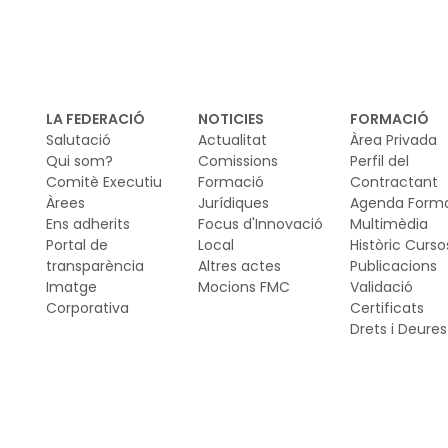
ciu
LA FEDERACIÓ
NOTICIES
FORMACIÓ
Salutació
Actualitat
Àrea Privada
Qui som?
Comissions
Perfil del
Comitè Executiu
Formació
Contractant
Àrees
Jurídiques
Agenda Form
Ens adherits
Focus d'Innovació
Multimèdia
Portal de
Local
Històric Curso
transparència
Altres actes
Publicacions
Imatge
Mocions FMC
Validació
Corporativa
Certificats
Drets i Deures