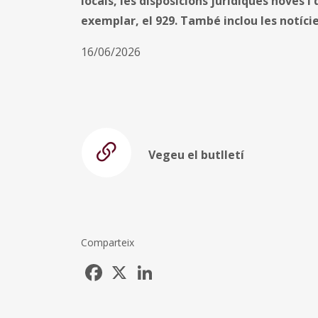
locals, les disposicions jurídiques noves 
exemplar, el 929. També inclou les notíci
16/06/2026
Vegeu el butlletí
Comparteix
Facebook
X
LinkedIn