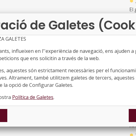
●
El
pr
ació de Galetes (Cook
me
co
d’a
ZA GALETES
La
ts, influeixen en l''experiència de navegació, ens ajuden a pr
re
A 
re
eticions que ens solicitin a través de la web.
al
●
mer
es, aquestes són estrictament necessàries per el funcionamin
com
Els
ves. Altrament, també utilitzem galetes de tercers, aquestes 
de
tr
 la opció de Configurar Galetes.
ci
nostra
Política de Galetes
.
of
am
In
di
re
ide
ni
inc
●