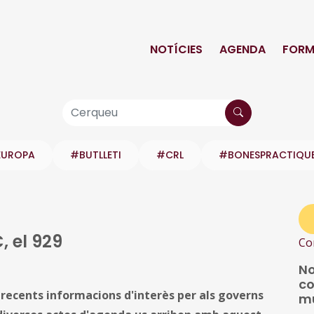
NOTÍCIES
AGENDA
FORM
EUROPA
#BUTLLETI
#CRL
#BONESPRACTIQU
, el 929
Co
No
co
es recents informacions d'interès per als governs
mu