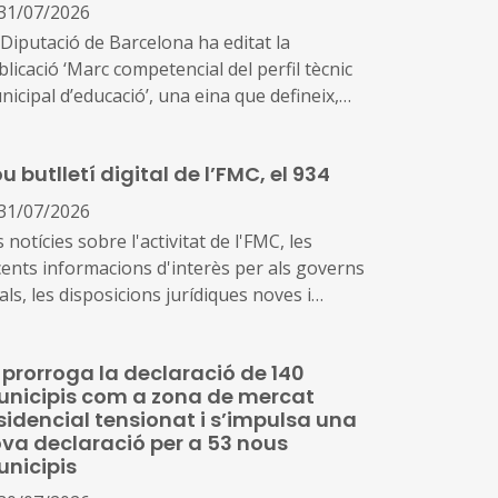
31/07/2026
 Diputació de Barcelona ha editat la
licació ‘Marc competencial del perfil tècnic
icipal d’educació’, una eina que defineix,
ena i enforteix el nou rol del personal tècnic
ducació i el seu lideratge en el
u butlletí digital de l’FMC, el 934
senvolupament i la gestió de les polítiques
ucatives locals
31/07/2026
 notícies sobre l'activitat de l'FMC, les
cents informacions d'interès per als governs
als, les disposicions jurídiques noves i
versos actes d'agenda us arriben amb aquest
emplar, el 934. També inclou les notícies
 prorroga la declaració de 140
cents sobre fons europeus
nicipis com a zona de mercat
sidencial tensionat i s’impulsa una
va declaració per a 53 nous
nicipis