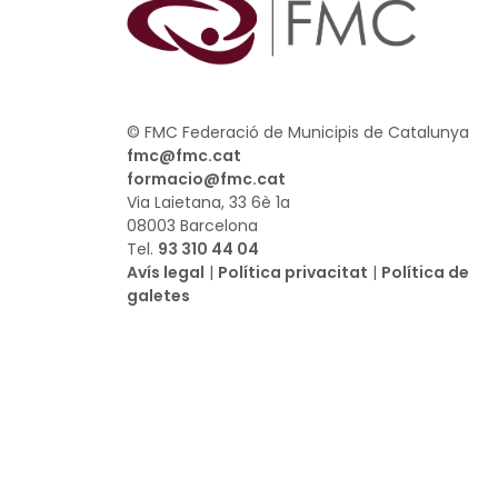
© FMC Federació de Municipis de Catalunya
fmc@fmc.cat
formacio@fmc.cat
Via Laietana, 33 6è 1a
08003 Barcelona
Tel.
93 310 44 04
Avís legal
|
Política privacitat
|
Política de
galetes