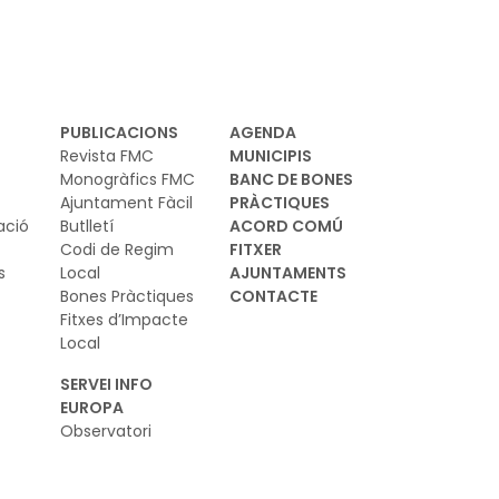
tadania i del medi natural
PUBLICACIONS
AGENDA
Revista FMC
MUNICIPIS
Monogràfics FMC
BANC DE BONES
Ajuntament Fàcil
PRÀCTIQUES
ació
Butlletí
ACORD COMÚ
Codi de Regim
FITXER
s
Local
AJUNTAMENTS
Bones Pràctiques
CONTACTE
Fitxes d’Impacte
Local
SERVEI INFO
EUROPA
Observatori