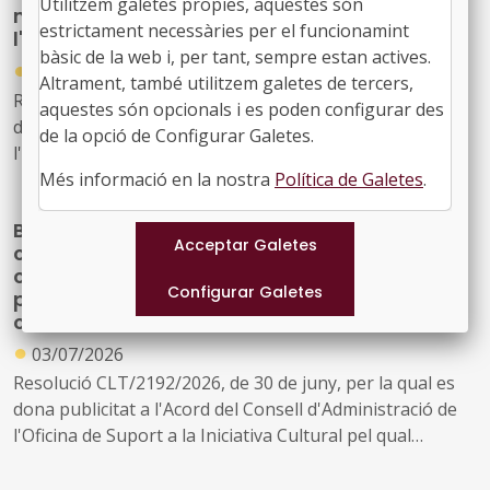
Utilitzem galetes propies, aquestes són
música i arts visuals en l'àmbit de
estrictament necessàries per el funcionamint
l'ensenyament reglat
bàsic de la web i, per tant, sempre estan actives.
●
08/07/2026
Altrament, també utilitzem galetes de tercers,
Resolució CLT/2242/2026, de 2 de juliol, per la qual es
aquestes són opcionals i es poden configurar des
dona publicitat a l'Acord del Consell d'Administració de
de la opció de Configurar Galetes.
l'Oficina de Suport a la Iniciativa Cultural pel qual
s'aproven les bases específiques que han de regir la
Més informació en la nostra
Política de Galetes
.
concessió de subvencions per a activitats municipals i
Bases específiques que han de regir la
comarcals d'arts escèniques, música i arts visuals en
concessió de subvencions per a
l'àmbit de l'ensenyament reglat
commemoracions d'esdeveniments,
personalitats o entitats de l'àmbit de la
cultura catalana
●
03/07/2026
Resolució CLT/2192/2026, de 30 de juny, per la qual es
dona publicitat a l'Acord del Consell d'Administració de
l'Oficina de Suport a la Iniciativa Cultural pel qual
s'aproven les bases específiques que han de regir la
concessió de subvencions per a commemoracions