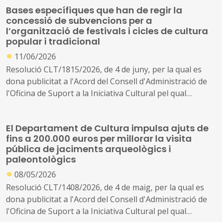
Bases específiques que han de regir la
d'esdeveniments, personalitats o entitats de l'àmbit de
concessió de subvencions per a
la cultura catalana
l’organització de festivals i cicles de cultura
popular i tradicional
●
11/06/2026
Resolució CLT/1815/2026, de 4 de juny, per la qual es
dona publicitat a l'Acord del Consell d'Administració de
l'Oficina de Suport a la Iniciativa Cultural pel qual
s'aproven les bases específiques que han de regir la
concessió de subvencions per a l'organització de
El Departament de Cultura impulsa ajuts de
festivals i cicles de cultura popular i tradicional
fins a 200.000 euros per millorar la visita
pública de jaciments arqueològics i
paleontològics
●
08/05/2026
Resolució CLT/1408/2026, de 4 de maig, per la qual es
dona publicitat a l'Acord del Consell d'Administració de
l'Oficina de Suport a la Iniciativa Cultural pel qual