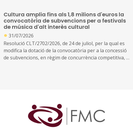
s'aproven les bases específiques que han de regir la
concessió de subvencions per a inversions en jaciments
Cultura amplia fins als 1,8 milions d'euros la
arqueològics i paleontològics destinades a la visita
convocatòria de subvencions per a festivals
pública
de música d'alt interès cultural
●
31/07/2026
Resolució CLT/2702/2026, de 24 de juliol, per la qual es
modifica la dotació de la convocatòria per a la concessió
de subvencions, en règim de concurrència competitiva, a
festivals de música d'alt interès cultural (ref. BDNS
914637)