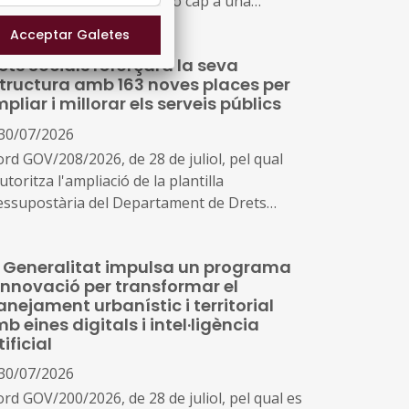
carbonització i la transició cap a una
dústria neta a Catalunya, horitzó 2030
ets Socials reforçarà la seva
tructura amb 163 noves places per
pliar i millorar els serveis públics
30/07/2026
ord GOV/208/2026, de 28 de juliol, pel qual
utoritza l'ampliació de la plantilla
essupostària del Departament de Drets
ials i Inclusió a conseqüència de la creació
nous serveis i l'ampliació dels existents
 Generalitat impulsa un programa
innovació per transformar el
anejament urbanístic i territorial
b eines digitals i intel·ligència
tificial
30/07/2026
ord GOV/200/2026, de 28 de juliol, pel qual es