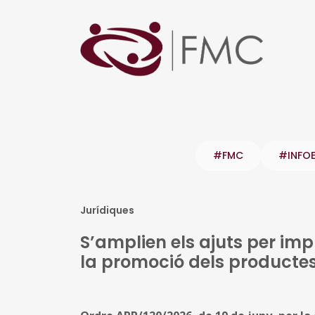
#FMC
#INFO
Jurídiques
S’amplien els ajuts per im
la promoció dels productes