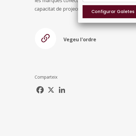
les marques col·lectives o de garantia, amb la
capacitat de projecció i de dinamització del 
Vegeu l'ordre
Comparteix
Facebook
X
LinkedIn