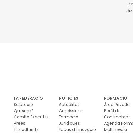
cr
de 
in
urb
LA FEDERACIÓ
NOTICIES
FORMACIÓ
Salutació
Actualitat
Àrea Privada
Qui som?
Comissions
Perfil del
Comitè Executiu
Formació
Contractant
Àrees
Jurídiques
Agenda Form
Ens adherits
Focus d'Innovació
Multimèdia