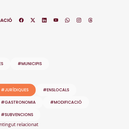
ACIÓ
ES
#MUNICIPIS
#JURÍDIQUES
#ENSLOCALS
#GASTRONOMIA
#MODIFICACIÓ
#SUBVENCIONS
ntingut relacionat