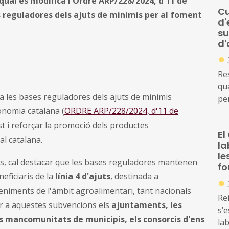
 qual es modifica l'Ordre ARP/228/2024, d'11 de
Cu
s reguladores dels ajuts de minimis per al foment
d'
su
d'
●
Res
qua
a les bases reguladores dels ajuts de minimis
pe
ronomia catalana (
ORDRE ARP/228/2024, d'11 de
co
d'a
st i reforçar la promoció dels productes
El
al catalana.
la
le
ocals, cal destacar que les bases reguladores mantenen
fo
neficiaris de la
línia 4 d'ajuts
, destinada a
●
eveniments de l'àmbit agroalimentari, tant nacionals
Rei
ir a aquestes subvencions els
ajuntaments, les
s’
es mancomunitats de municipis, els consorcis d'ens
lab