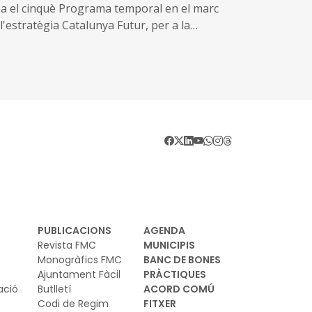
ea el cinquè Programa temporal en el marc
l'estratègia Catalunya Futur, per a la
novació en l'elaboració del planejament
anístic i territorial
PUBLICACIONS
AGENDA
Revista FMC
MUNICIPIS
Monogràfics FMC
BANC DE BONES
Ajuntament Fàcil
PRÀCTIQUES
ació
Butlletí
ACORD COMÚ
Codi de Regim
FITXER