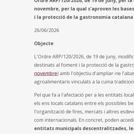
Ordre ARP/120/2026, de 19 de juny, per la
novembre, per la qual s'aproven les base
i la protecció de la gastronomia catalana
26/06/2026
Objecte
L'Ordre ARP/120/2026, de 19 de juny, modific
destinats al foment i la protecció de la gast
novembre
)
amb l'objectiu d'ampliar-ne l'aba
agroalimentaris vinculats a la cuina tradicion
Pel que fa a l'afectació per a les entitats l
els ens locals catalans entre els possibles be
l'organització de fires, mercats i altres esd
com internacionals. En concret, poden acced
entitats municipals descentralitzades, l