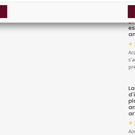
 finalitat de prioritzar les iniciatives amb una major
des
in
sector gastronòmic català.
Dr
es
am
●
Ac
s'a
pr
Soc
de 
La
d'
pl
am
ar
●
Ac