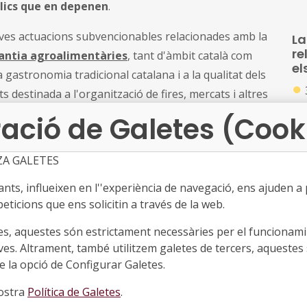
úblics que en depenen
.
noves actuacions subvencionables relacionades amb la
La
re
rantia agroalimentàries
, tant d'àmbit català com
el
 gastronomia tradicional catalana i a la qualitat dels
●
s destinada a l'organització de fires, mercats i altres
Ac
 d'ara podran tenir tant caràcter nacional com
ació de Galetes (Cook
s'
 marca Catalunya.
l'A
pú
ZA GALETES
s sobre els percentatges màxims subvencionables i els
Ca
esdeveniments internacionals podran rebre fins a
ts, influeixen en l''experiència de navegació, ens ajuden a pr
La
L'
de congressos nacionals o internacionals podrà
te
eticions que ens solicitin a través de la web.
l'à
de
é es regulen els imports destinats a la promoció de
es, aquestes són estrictament necessàries per el funcionamin
un
ció i difusió de la gastronomia tradicional catalana.
ves. Altrament, també utilitzem galetes de tercers, aquestes 
●
 la opció de Configurar Galetes.
ció de les sol·licituds, com l'impacte territorial dels
Ac
nal dels congressos i el nombre d'operadors adherits a
cr
nostra
Política de Galetes
.