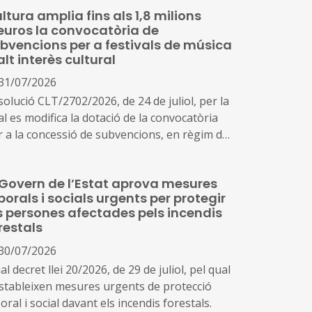
ltura amplia fins als 1,8 milions
euros la convocatòria de
bvencions per a festivals de música
alt interès cultural
31/07/2026
olució CLT/2702/2026, de 24 de juliol, per la
l es modifica la dotació de la convocatòria
r a la concessió de subvencions, en règim de
ncurrència competitiva, a festivals de música
lt interès cultural (ref. BDNS 914637)
 Govern de l’Estat aprova mesures
borals i socials urgents per protegir
s persones afectades pels incendis
restals
30/07/2026
al decret llei 20/2026, de 29 de juliol, pel qual
estableixen mesures urgents de protecció
oral i social davant els incendis forestals.