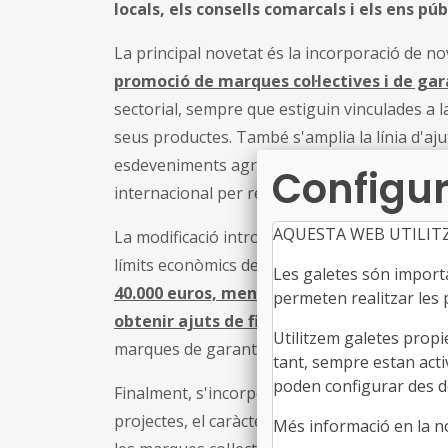
locals, els consells comarcals i els ens p
La principal novetat és la incorporació de 
promoció de marques col·lectives i de ga
sectorial, sempre que estiguin vinculades a la
seus productes. També s'amplia la línia d'ajut
esdeveniments agroalimentaris, que a partir
Configur
internacional per reforçar la projecció de la
AQUESTA WEB UTILIT
La modificació introdueix, a més, aclariment
límits econòmics dels ajuts. En particular, els
Les galetes són importan
40.000 euros, mentre que l'organització 
permeten realitzar les p
obtenir ajuts de fins a 250.000 euros
. Tamb
Utilitzem galetes propi
marques de garantia i a projectes d'investiga
tant, sempre estan acti
poden configurar des de
Finalment, s'incorporen nous criteris de valora
projectes, el caràcter nacional o internacio
Més informació en la 