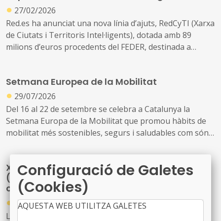
●
27/02/2026
Red.es ha anunciat una nova línia d’ajuts, RedCyTI (Xarxa
de Ciutats i Territoris Intel·ligents), dotada amb 89
milions d’euros procedents del FEDER, destinada a
impulsar la transformació digital de les entitats locals i
comunitats autònomes uniprovincials.
Setmana Europea de la Mobilitat
●
29/07/2026
Del 16 al 22 de setembre se celebra a Catalunya la
Setmana Europa de la Mobilitat que promou hàbits de
mobilitat més sostenibles, segurs i saludables com són
els desplaçaments a peu, en bicicleta, en transport
públic o amb vehicle elèctric, així com visualitzar els
Configuració de Galetes
X Congrés Nacional dels Tècnics Municipals
canvis possibles en l’ús de l’espai públic, millorar la
(gestionar, transformar i mantenir la ciutat
qualitat de l’aire i la reducció de la contaminació
(Cookies)
construïda)
●
28/07/2026
AQUESTA WEB UTILITZA GALETES
Lloc: Cosmocaixa de Barcelona. Data: 22 d’octubre de