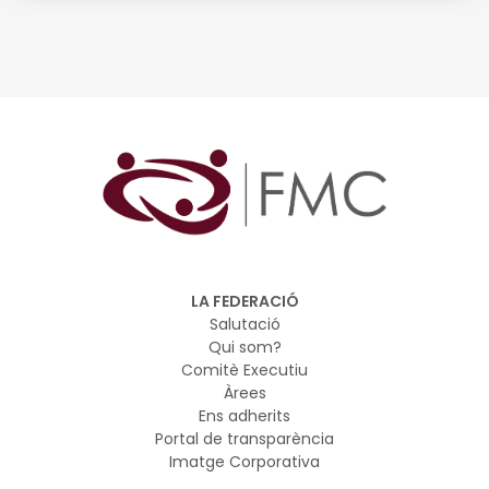
Lloc: Centre Cívic Cotxers de Sants (Barcelona)
Data: 14 de juliol
LA FEDERACIÓ
Salutació
Qui som?
Comitè Executiu
Àrees
Ens adherits
Portal de transparència
Imatge Corporativa