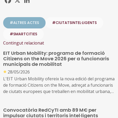
#ALTRES ACTES
#CIUTATSINTEL·LIGENTS
#SMARTCITIES
Contingut relacionat
EIT Urban Mobility: programa de formació
Citizens on the Move 2026 per a funcionaris
municipals de mobilitat
●
28/05/2026
L'EIT Urban Mobility ofereix la nova edició del programa
de formació Citizens on the Move, adreçat a funcionaris
de ciutats europees que treballen en mobilitat urbana,
com ara departaments de mobilitat, oficines de projectes
europeus, departaments de smart city i similars. El
Convocatòria RedCyTI amb 89 M€ per
programa combina mòduls en línia amb una visita de
impulsar ciutats i territoris intel·ligents
camp de 2,5 dies a Rotterdam (5-7 d'octubre de 2026).