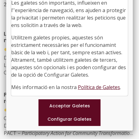
Les galetes són importants, influeixen en
2026
l''experiència de navegació, ens ajuden a protegir
la privacitat i permeten realitzar les peticions que
Enguany, el congrés posarà el focus en els grans reptes
ens solicitin a través de la web.
de la gestió urbana: la transformació de la ciutat
LocalCiber: Congrés de ciberseguretat del
existent, les infraestructures municipals, l’aplicació
Utilitzem galetes propies, aquestes són
món local
pràctica de la tecnologia i la IA en la gestió pública
estrictament necessàries per el funcionamint
●
23/07/2026
bàsic de la web i, per tant, sempre estan actives.
Data: 17 i 18 de setembre
Altrament, també utilitzem galetes de tercers,
Lloc: BCIN, Badalona
aquestes són opcionals i es poden configurar des
Organitza: Localret
de la opció de Configurar Galetes.
Més informació en la nostra
Política de Galetes
.
Participació i col·lectius infrarepresentats:
reptes en la definició de polítiques públiques
●
09/07/2026
Organitzada pel Fons Català de Cooperació al
Desenvolupament, en el marc del projecte europeu
PACT –
Participatory Action for Community Transformation