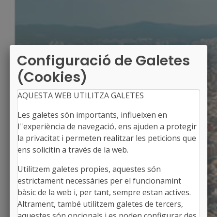
Configuració de Galetes
(Cookies)
AQUESTA WEB UTILITZA GALETES
Les galetes són importants, influeixen en
l''experiència de navegació, ens ajuden a protegir
la privacitat i permeten realitzar les peticions que
ens solicitin a través de la web.
Utilitzem galetes propies, aquestes són
GUILS DE CERDANYA
estrictament necessàries per el funcionamint
Alcaldessa: Yolanda Mendo Bragulat
bàsic de la web i, per tant, sempre estan actives.
La Cerdanya, Girona
Altrament, també utilitzem galetes de tercers,
Població: 557
aquestes són opcionals i es poden configurar des
Superfície: 22,28 km2