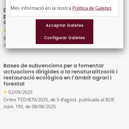
Més informació en la nostra
Política de Galetes
.
Directrius i criteris comuns dels plans anuals
per a la prevenció, vigilància i extinció
d’incendis forestals
●
02/09/2025
Reial decret 716/2025, de 26 d’agost, publicat al BOE
núm. 208, de 29/08/2025
Bases de subvencions per a fomentar
actuacions dirigides a la renaturalització i
restauració ecològica en l’àmbit agrari i
forestal
●
02/09/2025
Ordre TED/870/2025, de 5 d’agost, publicada al BOE
núm. 190, de 08/08/2025