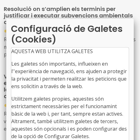
Resolució on s’amplien els terminis per
justificar i executar subvencions ambientals
d’il·luminació pública
Configuració de Galetes
●
30/10/2025
(Cookies)
Resolució TER/3943/2025, de 13 d'octubre, per la qual es
modifiquen els terminis d'execució i de justificació
AQUESTA WEB UTILITZA GALETES
previstos a la Resolució ACC/4002/2023, de 16 de
novembre, de convocatòria de subvencions per a
Les galetes són importants, influeixen en
actuacions de millora ambiental del medi nocturn i de
l''experiència de navegació, ens ajuden a protegir
Validació del decret llei 19/2025 de mesures
contribució a la mitigació del canvi climàtic en la
la privacitat i permeten realitzar les peticions que
extraordinàries en l'àmbit de l'impost sobre
il·luminació exterior existent de titularitat pública,
ens solicitin a través de la web.
les instal·lacions que incideixen en el medi
realitzades en el període 2023-2025
ambient
Utilitzem galetes propies, aquestes són
●
28/10/2025
estrictament necessàries per el funcionamint
Resolució 413/XV del Parlament de Catalunya, de
bàsic de la web i, per tant, sempre estan actives.
validació del Decret llei 19/2025, de mesures
Altrament, també utilitzem galetes de tercers,
extraordinàries en l'àmbit de l'impost sobre les
aquestes són opcionals i es poden configurar des
instal·lacions que incideixen en el medi ambient
de la opció de Configurar Galetes.