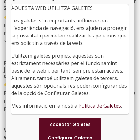
subvencions en matèria de medi ambient per
2025.
AQUESTA WEB UTILITZA GALETES
●
21/11/2025
Les galetes són importants, influeixen en
Reial Decret 1041/2025, de 19 de novembre, pel qual es
l''experiència de navegació, ens ajuden a protegir
regula la concessió directa de determinades
la privacitat i permeten realitzar les peticions que
subvencions a l'àmbit del medi ambient per a l'exercici
ens solicitin a través de la web.
pressupostari 2025.
Utilitzem galetes propies, aquestes són
Resolució on s’amplien els terminis per
estrictament necessàries per el funcionamint
justificar i executar subvencions ambientals
bàsic de la web i, per tant, sempre estan actives.
d’il·luminació pública
Altrament, també utilitzem galetes de tercers,
●
30/10/2025
aquestes són opcionals i es poden configurar des
de la opció de Configurar Galetes.
Resolució TER/3943/2025, de 13 d'octubre, per la qual es
modifiquen els terminis d'execució i de justificació
Més informació en la nostra
Política de Galetes
.
previstos a la Resolució ACC/4002/2023, de 16 de
novembre, de convocatòria de subvencions per a
actuacions de millora ambiental del medi nocturn i de
Validació del decret llei 19/2025 de mesures
contribució a la mitigació del canvi climàtic en la
extraordinàries en l'àmbit de l'impost sobre
il·luminació exterior existent de titularitat pública,