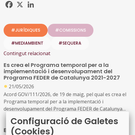
Facebook
X
LinkedIn
#JURÍDIQUES
#COMISSIONS
#MEDIAMBIENT
#SEQUERA
Contingut relacionat
Es crea el Programa temporal per a la
implementació i desenvolupament del
Programa FEDER de Catalunya 2021-2027
●
21/05/2026
Acord GOV/111/2026, de 19 de maig, pel qual es crea el
Programa temporal per a la implementació i
desenvolupament del Programa FEDER de Catalunya
2021-2027 al Departament de Territori, Habitatge i
Configuració de Galetes
Transició Ecològica
(Cookies)
El Ministeri regula la concessió directa de