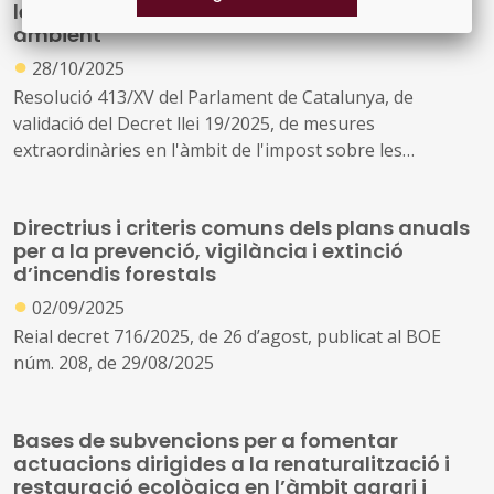
les instal·lacions que incideixen en el medi
realitzades en el període 2023-2025
ambient
●
28/10/2025
Resolució 413/XV del Parlament de Catalunya, de
validació del Decret llei 19/2025, de mesures
extraordinàries en l'àmbit de l'impost sobre les
instal·lacions que incideixen en el medi ambient
Directrius i criteris comuns dels plans anuals
per a la prevenció, vigilància i extinció
d’incendis forestals
●
02/09/2025
Reial decret 716/2025, de 26 d’agost, publicat al BOE
núm. 208, de 29/08/2025
Bases de subvencions per a fomentar
actuacions dirigides a la renaturalització i
restauració ecològica en l’àmbit agrari i