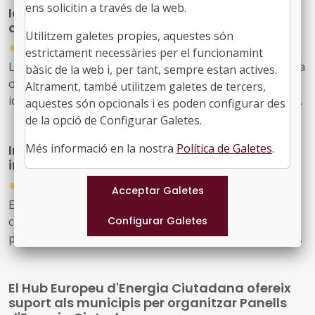
ens solicitin a través de la web.
Identificant iniciatives de rehabilitació
d'habitatges: Better Homes Partnerships
Utilitzem galetes propies, aquestes són
●
08/07/2026
estrictament necessàries per el funcionamint
La Direcció General d'Energia de la Comissió Europea ha
bàsic de la web i, per tant, sempre estan actives.
obert una convocotòria d'expressions d'interès per
Altrament, també utilitzem galetes de tercers,
identificar projectes, aliances i solucions replicables que
aquestes són opcionals i es poden configurar des
contribueixin a accelerar la rehabilitació d'habitatges
de la opció de Configurar Galetes.
assequibles i de qualitat arreu de la UE.
Més informació en la nostra
Política de Galetes
.
Interreg Sudoe: projectes estructurants en
incendis i envelliment de la població
●
09/07/2026
El programa Interreg Sudoe ha obert la seva quarta
convocatòria de projectes, dedicada específicament als
projectes estructurants. Es tracta d'una nova tipologia
de projecte, més ambiciosa que les convocatòries
anteriors, amb una dotació de prop de 8,8 milions
El Hub Europeu d'Energia Ciutadana ofereix
d'euros destinats a desenvolupar solucions
suport als municipis per organitzar Panells
transnacionals a dos reptes crítics del sud-oest europeu: