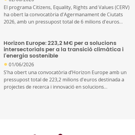
El programa Citizens, Equality, Rights and Values (CERV)
ha obert la convocatòria d'Agermanament de Ciutats
2026, amb un pressupost total de 6 milions d'euros
destinat a finançar intercanvis entre ciutadans de
diferents països per reforçar la comprensió mútua, la
Horizon Europe: 223,2 M€ per a solucions
tolerància i el sentiment de pertinença europea. És una
intersectorials per a la transició climàtica i
de les convocatòries de participació ciutadana amb més
l'energia sostenible
tradició del programa i té una rellevància directa per als
●
01/06/2026
governs locals, ja que els municipis en són els principals
destinataris.
S’ha obert una convocatòria d’Horizon Europe amb un
pressupost total de 223,2 milions d'euros destinada a
projectes de recerca i innovació en solucions
intersectorials per a la transició climàtica, el
subministrament d'energia sostenible, segur i
competitiu, i l'ús de l'energia de manera eficient,
sostenible i inclusiva.