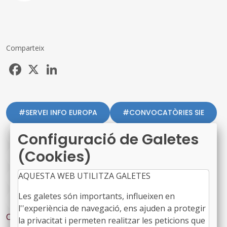
Comparteix
Facebook
X
LinkedIn
#SERVEI INFO EUROPA
#CONVOCATÒRIES SIE
#CONVOCATORIA-SIE
#FONSEUROPEUS
Configuració de Galetes
(Cookies)
#REHABILITACIOENERGETICA
AQUESTA WEB UTILITZA GALETES
#REPTEDEMOGRAFIC
#REPTERURAL
Les galetes són importants, influeixen en
#ÀREA ACCIÓ CLIMÀTICA
#ÀREA TERRITORI
l''experiència de navegació, ens ajuden a protegir
Contingut relacionat
la privacitat i permeten realitzar les peticions que